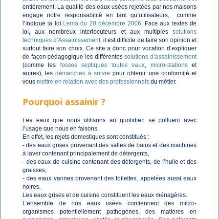
entièrement. La qualité des eaux usées rejetées par nos maisons
engage notre responsabilité en tant qu’utilisateurs, comme
l’indique la loi
Lema du 20 décembre 2006
. Face aux textes de
loi, aux nombreux interlocuteurs et aux multiples
solutions
techniques d’Assainissement
, il est difficile de faire son opinion et
surtout faire son choix. Ce site a donc pour vocation d’expliquer
de façon pédagogique les différentes
solutions d’assainissement
(comme les
fosses septiques toutes eaux
,
micro-stations
et
autres), les
démarches à suivre
pour obtenir une conformité et
vous
mettre en relation avec des professionnels
du métier.
Pourquoi assainir ?
Les eaux que nous utilisons au quotidien se polluent avec
l’usage que nous en faisons.
En effet, les rejets domestiques sont constitués :
- des eaux grises provenant des salles de bains et des machines
à laver contenant principalement de détergents,
- des eaux de cuisine contenant des détergents, de l’huile et des
graisses,
- des eaux vannes provenant des toilettes, appelées aussi eaux
noires.
Les eaux grises et de cuisine constituent les eaux ménagères.
L’ensemble de nos eaux usées contiennent des micro-
organismes potentiellement pathogènes, des matières en