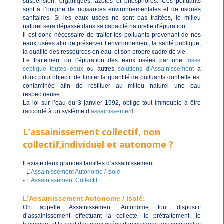
suspension, organiques, azotés et phosphorés. Ces polluants
sont à l’origine de nuisances environnementales et de risques
sanitaires. Si les eaux usées ne sont pas traitées, le milieu
naturel sera dépassé dans sa capacité naturelle d'épuration.
Il est donc nécessaire de traiter les polluants provenant de nos
eaux usées afin de préserver l’environnement, la santé publique,
la qualité des ressources en eau, et son propre cadre de vie.
Le traitement ou l’épuration des eaux usées par une
fosse
septique toutes eaux
ou autres
solutions d’Assainissement
a
donc pour objectif de limiter la quantité de polluants dont elle est
contaminée afin de restituer au milieu naturel une eau
respectueuse.
La loi sur l’eau du 3 janvier 1992, oblige tout immeuble à être
raccordé à un système d’
assainissement
.
L’assainissement collectif, non
collectif,individuel et autonome ?
Il existe deux grandes familles d’assainissement :
- L’
Assainissement Autonome / Isolé
- L’
Assainissement Collectif
L’
Assainissement Autonome / Isolé
:
On appelle Assainissement Autonome tout dispositif
d’assainissement effectuant la collecte, le prétraitement, le