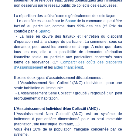
traitement et le rejet des eaux usées domestiques des immeubles
non desservis par le réseau public de collecte des eaux usées.
La répartition des coûts s’exerce généralement de cette façon :
- Le contrôle est assuré par le
Spanc
de la commune et peut être
facturé au particulier, comme dans 99% des cas (cf. Prix du
contrôle par le
Spanc
).
- La mise en œuvre des travaux et l’entretien du dispositif
d’épuration est à la charge du particulier. La commune, sous sa
demande, peut aussi les prendre en charge. A noter que, dans
tous les cas, elle a la possibilité de demander rétribution
financière totale ou partielle aux particuliers concernés sous
forme de redevance. (Cf.
Compartif des coûts des dispositifs
d’Assainissement
et les
aides financières
).
Il existe deux types d’assainissement dits autonomes :
- L’Assainissement Non Collectif (ANC) / individuel : pour une
seule habitation ou immeuble.
- L’Assainissement Semi Collectif / groupé / regroupé : un petit
regroupement d’habitation.
L’Assainissement Individuel /Non Collectif (ANC) :
L’Assainissement Non Collectif (ANC) est un système de
traitement à part entière dimensionné pour un seul immeuble
(habitation, site touristique, bureaux, …)
Vous êtes 10% de la population française concernée par ce
système.