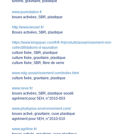
turbine, gravitaire, plastique
www.purestation.fr
boues activées, SBR, plastique
http://www.kessel.fr/
Boues activées, SBR, plastique
https://www.kingspan.com/fr/fr-fr/produits/assainissement-non-
collectif/stations-d-epuration
culture fixée, SBR, plastique
culture fixée, gravitaire, plastique
culture fixée, SBR, fibre de verre
www.ndg-assainissement.com/index.html
culture fixée, gravitaire, plastique
www.neve.fr/
boues activées, SBR, plastique soudé
agrément pour 5EH, n°2010-003
www.phytoplus-environnement.com/
boues activé, gravitaire, cuve plastique
agrément pour 5EH, n°2010-010
www.agriline.fr/