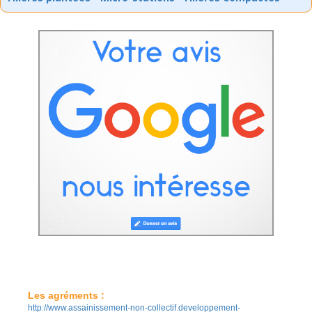
Les agréments :
http://www.assainissement-non-collectif.developpement-