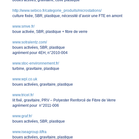
boues activés, gravitaire, cuve plastique
http://www.sebico.fr/categorie_produits/microstations/
culture fixée, SBR, plastique, nécessité d’avoir une FTE en amont
www.smve.fr/
boue activée, SBR, plastique + fibre de verre
www.sotralentz.com/
boues activées, SBR, plastique
agrément pour 4EH, n°2010-004
www.stoc-environnement.fr/
turbine, gravitaire, plastique
www.wpl.co.uk
boues activées, gravitaire, plastique
www.tricel.fr/
lit fixé, gravitaire, PRV – Polyester Renforcé de Fibre de Verre
agrément pour n°2011-006
www.graf.fr/
boues activées, SBR, plastique
www.iseagroup.it/fra
boues activées, gravitaire, plastique