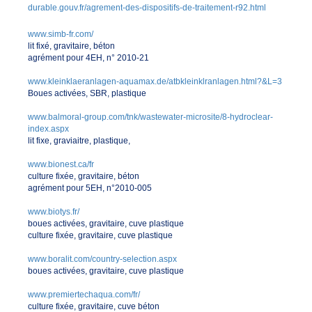
durable.gouv.fr/agrement-des-dispositifs-de-traitement-r92.html
www.simb-fr.com/
lit fixé, gravitaire, béton
agrément pour 4EH, n° 2010-21
www.kleinklaeranlagen-aquamax.de/atbkleinklranlagen.html?&L=3
Boues activées, SBR, plastique
www.balmoral-group.com/tnk/wastewater-microsite/8-hydroclear-
index.aspx
lit fixe, graviaitre, plastique,
www.bionest.ca/fr
culture fixée, gravitaire, béton
agrément pour 5EH, n°2010-005
www.biotys.fr/
boues activées, gravitaire, cuve plastique
culture fixée, gravitaire, cuve plastique
www.boralit.com/country-selection.aspx
boues activées, gravitaire, cuve plastique
www.premiertechaqua.com/fr/
culture fixée, gravitaire, cuve béton