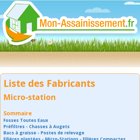
Liste des Fabricants
Micro-station
Sommaire
Fosses Toutes Eaux
Préfiltres
-
Chasses à Augets
Bacs à graisse
-
Postes de relevage
Filières plantées
-
Micro-Stations
-
Filières Compactes